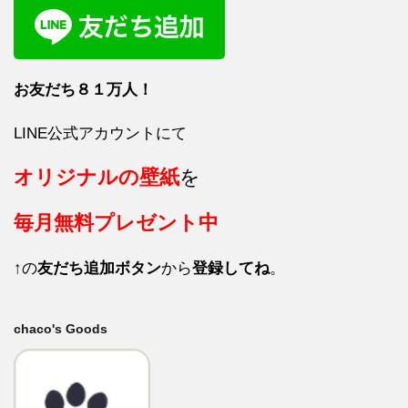
お友だち８１
万人！
LINE公式アカウントにて
オリジナルの壁紙
を
毎月
無料プレゼント中
↑の
友だち追加ボタン
から
登録してね
。
chaco's Goods