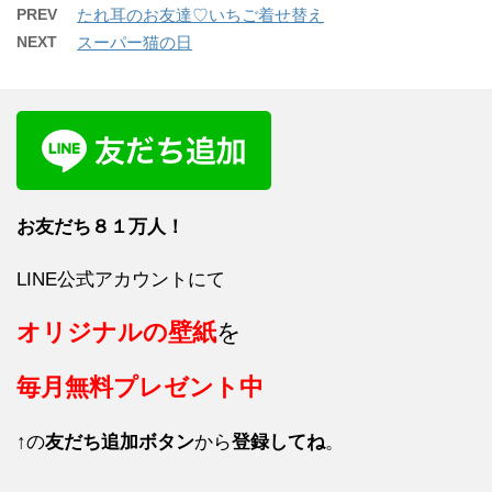
PREV
たれ耳のお友達♡いちご着せ替え
NEXT
スーパー猫の日
お友だち８１
万人！
LINE公式アカウントにて
オリジナルの壁紙
を
毎月
無料プレゼント中
↑の
友だち追加ボタン
から
登録してね
。