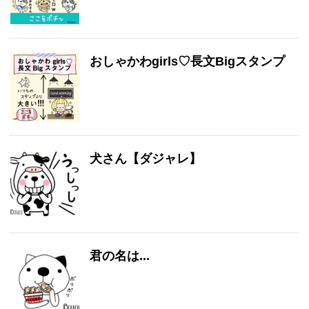
おしゃかわgirls♡長文Bigスタンプ
犬さん【ダジャレ】
君の名は...