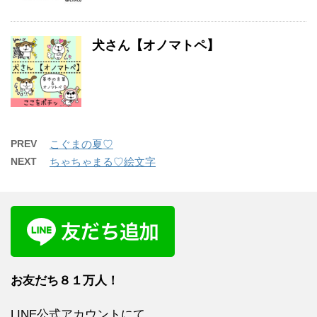
犬さん【オノマトペ】
PREV
こぐまの夏♡
NEXT
ちゃちゃまる♡絵文字
お友だち８１
万人！
LINE公式アカウントにて