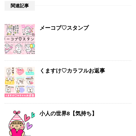
関連記事
メーコブ♡スタンプ
くますけ♡カラフルお返事
小人の世界8【気持ち】