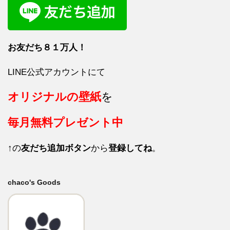
お友だち８１
万人！
LINE公式アカウントにて
オリジナルの壁紙
を
毎月
無料プレゼント中
↑の
友だち追加ボタン
から
登録してね
。
chaco's Goods