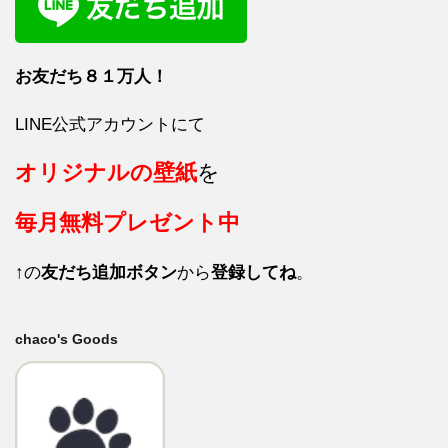
お友だち８１
万人！
LINE公式アカウントにて
オリジナルの壁紙
を
毎月
無料プレゼント中
↑の
友だち追加ボタン
から
登録してね
。
chaco's Goods