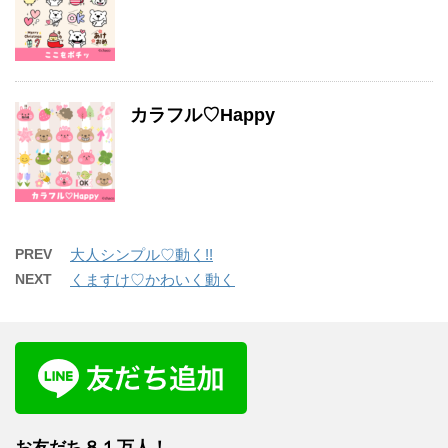
カラフル♡Happy
PREV
大人シンプル♡動く!!
NEXT
くますけ♡かわいく動く
お友だち８１
万人！