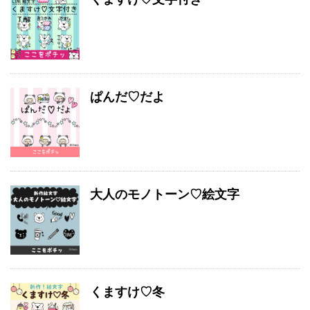
ぱんだ♡だよ
大人のモノトーン♡絵文字
くますけ♡冬