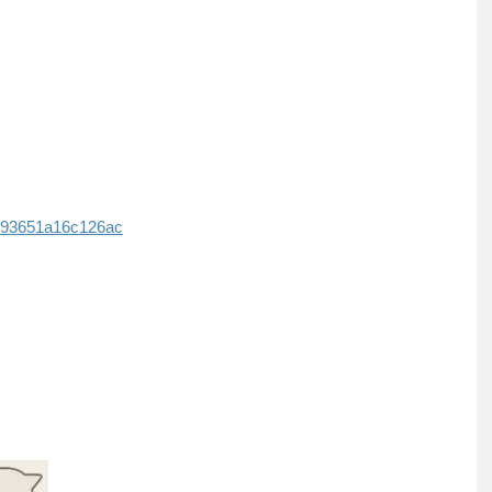
3d93651a16c126ac