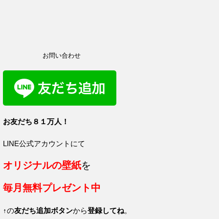
お問い合わせ
お友だち８１
万人！
LINE公式アカウントにて
オリジナルの壁紙
を
毎月
無料プレゼント中
↑の
友だち追加ボタン
から
登録してね
。