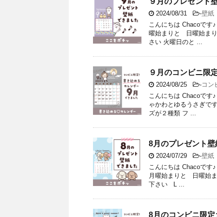
９月のプレゼント
2024/08/31
-
壁紙
こんにちは Chacoで
曜始まりと 日曜始まり
さい 火曜日のと ...
９月のコンビニ限
2024/08/25
-
コン
こんにちは Chacoです
ゃかわとゆるうさぎです
ズが２種類 フ ...
8月のプレゼント壁
2024/07/29
-
壁紙
こんにちは Chacoで
月曜始まりと 日曜始ま
下さい L ...
8月のコンビニ限定