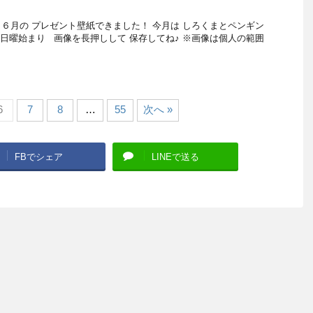
す♪ ６月の プレゼント壁紙できました！ 今月は しろくまとペンギン
日曜始まり 画像を長押しして 保存してね♪ ※画像は個人の範囲
6
7
8
…
55
次へ »
FBでシェア
LINEで送る