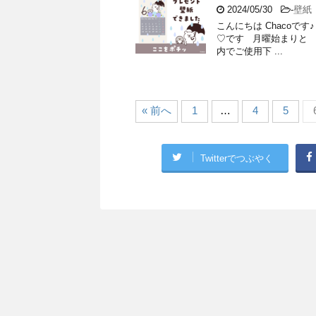
2024/05/30
-
壁紙
こんにちは Chacoで
♡です 月曜始まりと 
内でご使用下 ...
« 前へ
1
…
4
5
Twitterでつぶやく