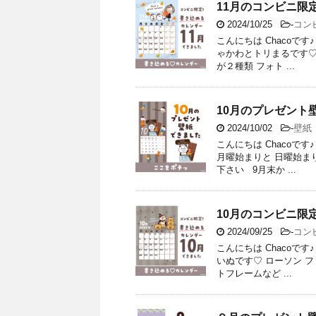
11月のコンビニ限
2024/10/25
-
コン
こんにちは Chacoです
ゃかわとトリまるです♡
が２種類 フォト ...
10月のプレゼント
2024/10/02
-
壁紙
こんにちは Chacoで
月曜始まりと 日曜始ま
下さい 9月末か ...
10月のコンビニ限
2024/09/25
-
コン
こんにちは Chacoです
いぬです♡ ローソン 
トフレームなど ...