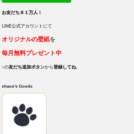
お友だち８１
万人！
LINE公式アカウントにて
オリジナルの壁紙
を
毎月
無料プレゼント中
↑の
友だち追加ボタン
から
登録してね
。
chaco's Goods