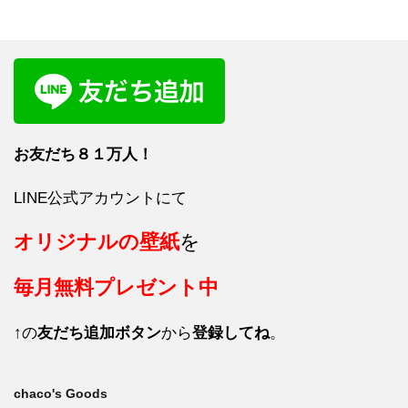
お友だち８１
万人！
LINE公式アカウントにて
オリジナルの壁紙
を
毎月
無料プレゼント中
↑の
友だち追加ボタン
から
登録してね
。
chaco's Goods