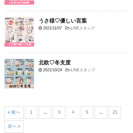
うさ様♡優しい言葉
2021/11/07
-
LINEスタンプ
北欧♡冬支度
2021/10/24
-
LINEスタンプ
« 前へ
1
…
3
4
5
…
21
次へ »